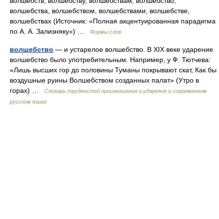
волшебств, волшебству, волшебствам, волшебство,
волшебства, волшебством, волшебствами, волшебстве,
волшебствах (Источник: «Полная акцентуированная парадигма
по А. А. Зализняку») …
Формы слов
волшебство
— и устарелое волшебство. В XIX веке ударение
волшебство было употребительным. Например, у Ф. Тютчева:
«Лишь высших гор до половины Туманы покрывают скат, Как бы
воздушные руины Волшебством созданных палат» (Утро в
горах) …
Словарь трудностей произношения и ударения в современном
русском языке