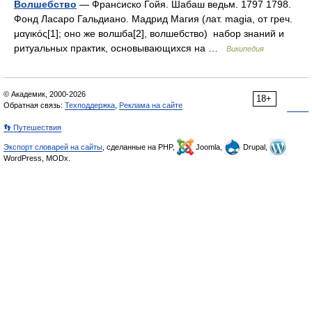
Волшебство
— Франсиско Гойя. Шабаш ведьм. 1797 1798.
Фонд Ласаро Гальдиано. Мадрид Магия (лат. magia, от греч.
μαγικός[1]; оно же волшба[2], волшебство) набор знаний и
ритуальных практик, основывающихся на …
Википедия
© Академик, 2000-2026
18+
Обратная связь:
Техподдержка
,
Реклама на сайте
👣 Путешествия
Экспорт словарей на сайты
, сделанные на PHP,
Joomla,
Drupal,
WordPress, MODx.