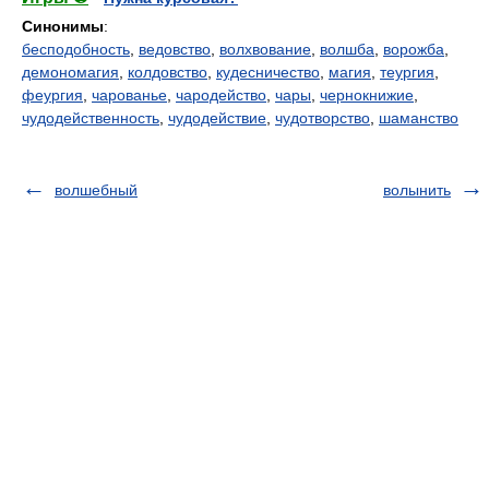
Синонимы
:
бесподобность
,
ведовство
,
волхвование
,
волшба
,
ворожба
,
демономагия
,
колдовство
,
кудесничество
,
магия
,
теургия
,
феургия
,
чарованье
,
чародейство
,
чары
,
чернокнижие
,
чудодейственность
,
чудодействие
,
чудотворство
,
шаманство
волшебный
волынить