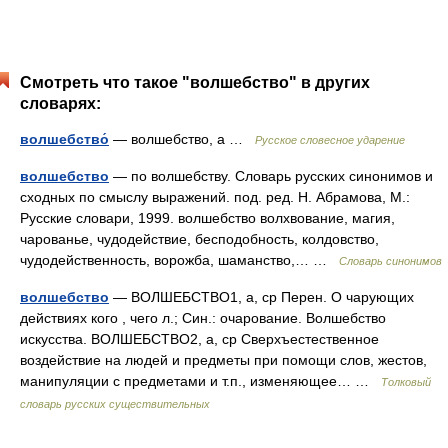
Смотреть что такое "волшебство" в других
словарях:
волшебство́
— волшебство, а …
Русское словесное ударение
волшебство
— по волшебству. Словарь русских синонимов и
сходных по смыслу выражений. под. ред. Н. Абрамова, М.:
Русские словари, 1999. волшебство волхвование, магия,
чарованье, чудодействие, бесподобность, колдовство,
чудодейственность, ворожба, шаманство,… …
Словарь синонимов
волшебство
— ВОЛШЕБСТВО1, а, ср Перен. О чарующих
действиях кого , чего л.; Син.: очарование. Волшебство
искусства. ВОЛШЕБСТВО2, а, ср Cверхъестественное
воздействие на людей и предметы при помощи слов, жестов,
манипуляции с предметами и т.п., изменяющее… …
Толковый
словарь русских существительных