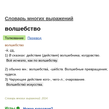
Словарь многих выражений
волшебство
Толкование
Перевод
волшебство
-а́;
ср.
1)
В сказках
: действие (действия) волшебника; колдовство.
Всё исчезло, как по волшебству.
2)
обычно мн.: волшебства́, -ше́бств.
Волшебные превращения;
чудеса.
3)
Чарующее действие кого-, чего-л.; очарование.
Волшебство́ искусства.
Словарь многих выражений
.
2014
.
Игры ⚽
Нужна курсовая?